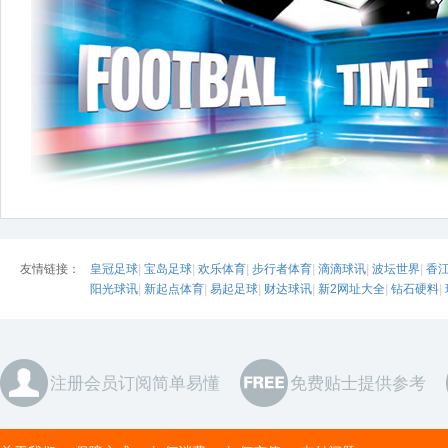
友情链接：
皇冠足球
|
宝岛足球
|
欢乐体育
|
步行者体育
|
滴滴球讯
|
波坛世界
|
香
阳光球讯
|
新起点体育
|
易起足球
|
财达球讯
|
新2网址大全
|
钻石硬料
|
注册会员订阅简单易懂
免费贴士提供参考