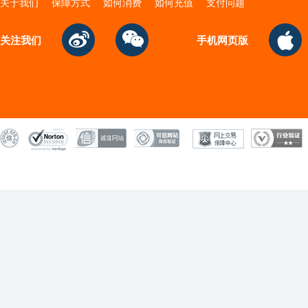
关于我们
保障方式
如何消费
如何充值
支付问题
关注我们
手机网页版