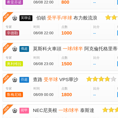
800
希亚芬诺
08/08 22:00
--
伯頓
受平手/半球
布力般流浪
英聯盃
专家
时间
点数
比分
1000
辛德勒
08/08 22:00
--
莫斯科火車頭
一球/球半
阿克倫托格里蒂
俄超
专家
时间
点数
比分
1500
奥利维拉
08/08 23:00
--
查路
受半球
VPS華沙
芬超
专家
时间
点数
比分
1800
鲁梅尼格
08/09 00:00
--
NEC尼美根
一球/球半
泰斯達
荷甲