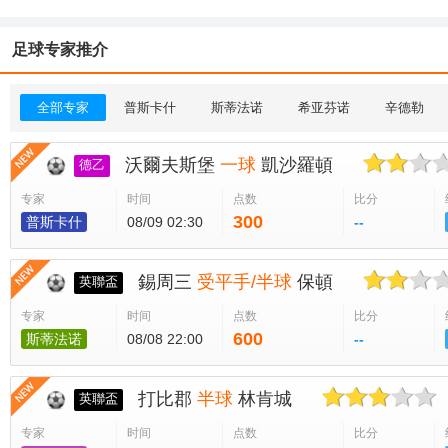
足球专家推介
全部专家
普斯卡什
斯蒂法诺
希亚芬诺
辛德勒
沃爾夫斯堡
一球
凱沙羅頓
德乙
专家
时间
点数
比分
300
普斯卡什
08/09 02:30
--
錫周三
受平手/半球
保頓
英聯盃
专家
时间
点数
比分
600
斯蒂法诺
08/08 22:00
--
打比郡
半球
林肯城
英聯盃
专家
时间
点数
比分