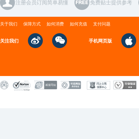
注册会员订阅简单易懂
免费贴士提供参考
关于我们
保障方式
如何消费
如何充值
支付问题
关注我们
手机网页版