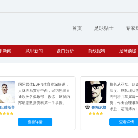
首页
足球贴士
专家
甲新闻
意甲新闻
盘口分析
前线报料
足球前瞻
国际媒体ESPN体育资深解说，
擅长从亚盘、欧
人脉关系贯穿中西，采访热线直
深度、球队现状
通欧洲各俱乐部、教练、球员内
去剖析并掌握每
部动态数据资料第一手掌握。
势，作出合理准
巴维斯普
鲁梅尼格
求胜，适而搏冷!
查看详情
查看详情