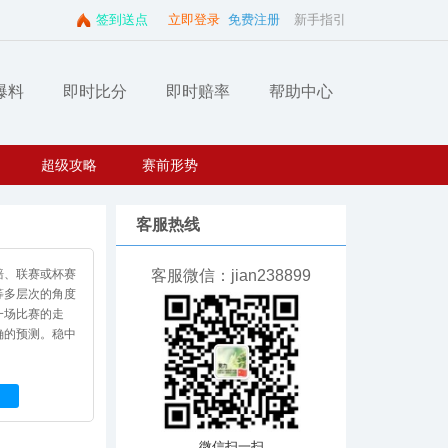
签到送点
立即登录
免费注册
新手指引
爆料
即时比分
即时赔率
帮助中心
超级攻略
赛前形势
客服热线
赔、联赛或杯赛
客服微信：jian238899
大型赛事都受到全球关注，故当
等多层次的角度
中“可操作性”十分有限。小联赛
一场比赛的走
则不同，由于关注度不高，因此
确的预测。稳中
个中“玄机”层出不穷。温格适当
奥利维拉
利用圈中人脉关系获得前线情
报，力求让波友在小联赛中有大
收获。
查看详情
微信扫一扫