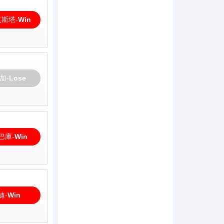
斯塔-
Win
加-
Lose
巴庫-
Win
迪-
Win