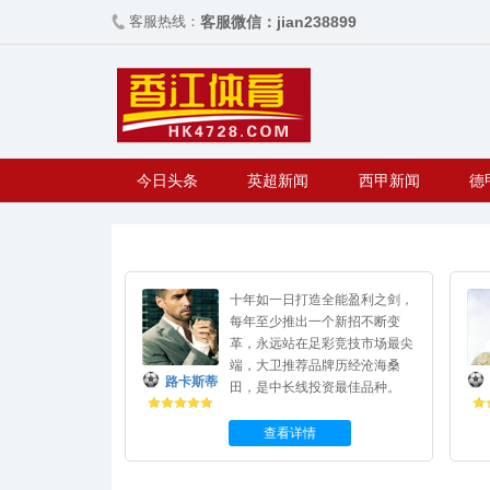
客服热线：
客服微信：jian238899
今日头条
英超新闻
西甲新闻
德
十年如一日打造全能盈利之剑，
每年至少推出一个新招不断变
革，永远站在足彩竞技市场最尖
端，大卫推荐品牌历经沧海桑
路卡斯蒂
田，是中长线投资最佳品种。
查看详情