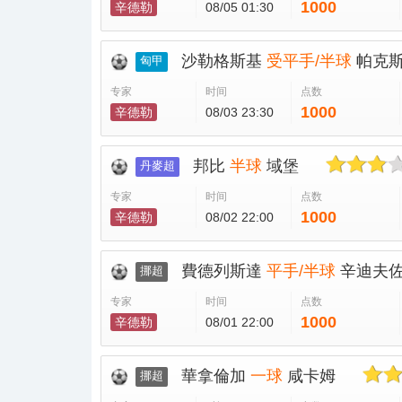
1000
辛德勒
08/05 01:30
沙勒格斯基
受平手/半球
帕克
匈甲
专家
时间
点数
1000
辛德勒
08/03 23:30
邦比
半球
域堡
丹麥超
专家
时间
点数
1000
辛德勒
08/02 22:00
費德列斯達
平手/半球
辛迪夫
挪超
专家
时间
点数
1000
辛德勒
08/01 22:00
華拿倫加
一球
咸卡姆
挪超