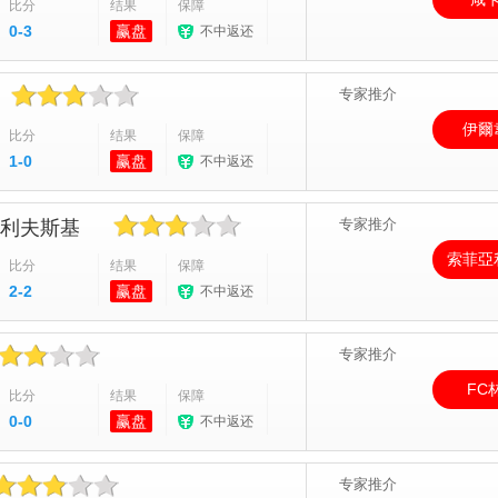
比分
结果
保障
0-3
赢盘
不中返还
专家推介
伊爾
比分
结果
保障
1-0
赢盘
不中返还
专家推介
利夫斯基
索菲亞
比分
结果
保障
2-2
赢盘
不中返还
专家推介
FC
比分
结果
保障
0-0
赢盘
不中返还
专家推介