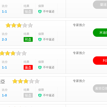
蘭達
比分
结果
保障
1-1
输盘
不中返还
专家推介
米迪
比分
结果
保障
2-3
和盘
不中返还
专家推介
利
比分
结果
保障
1-1
赢盘
不中返还
专家推介
維亞
索菲亞
比分
结果
保障
1-0
输盘
不中返还