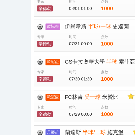
专家
时间
点数
1000
辛德勒
08/01 01:00
伊爾韋斯
半球/一球
史達蘭
歐協聯
专家
时间
点数
1000
辛德勒
07/31 00:00
CS卡拉奧華大學
半球
索菲亞
歐冠盃
专家
时间
点数
1000
辛德勒
07/30 01:30
FC林肯
受一球
米贊比
歐冠盃
专家
时间
点数
1000
辛德勒
07/29 00:00
蘭達斯
半球/一球
施克堡
丹麥超