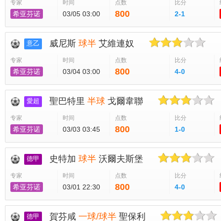
专家
时间
点数
比分
800
希亚芬诺
03/05 03:00
2-1
威尼斯
球半
艾維連奴
意乙
专家
时间
点数
比分
800
希亚芬诺
03/04 03:00
4-0
聖巴特里
半球
戈爾韋聯
愛超
专家
时间
点数
比分
800
希亚芬诺
03/03 03:45
1-0
史特加
球半
沃爾夫斯堡
德甲
专家
时间
点数
比分
800
希亚芬诺
03/01 22:30
4-0
賀芬咸
一球/球半
聖保利
德甲